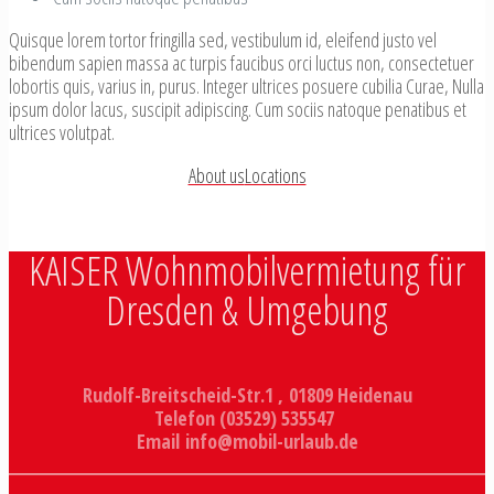
Quisque lorem tortor fringilla sed, vestibulum id, eleifend justo vel
bibendum sapien massa ac turpis faucibus orci luctus non, consectetuer
lobortis quis, varius in, purus. Integer ultrices posuere cubilia Curae, Nulla
ipsum dolor lacus, suscipit adipiscing. Cum sociis natoque penatibus et
ultrices volutpat.
About us
Locations
KAISER Wohnmobilvermietung für
Dresden & Umgebung
Rudolf-Breitscheid-Str.1 , 01809 Heidenau
Telefon (03529) 535547
Email info@mobil-urlaub.de